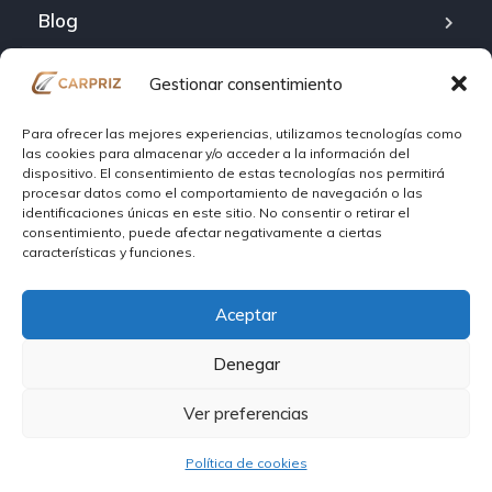
Blog
Sobre carpriz
Gestionar consentimiento
Contact
Para ofrecer las mejores experiencias, utilizamos tecnologías como
las cookies para almacenar y/o acceder a la información del
dispositivo. El consentimiento de estas tecnologías nos permitirá
Política de cookies (UE)
procesar datos como el comportamiento de navegación o las
identificaciones únicas en este sitio. No consentir o retirar el
Politica de privacidad
consentimiento, puede afectar negativamente a ciertas
características y funciones.
Términos y Condiciones Política de Uso
Aceptar
Denegar
Copyright © 2026. All rights reserved.
Ver preferencias
Política de cookies