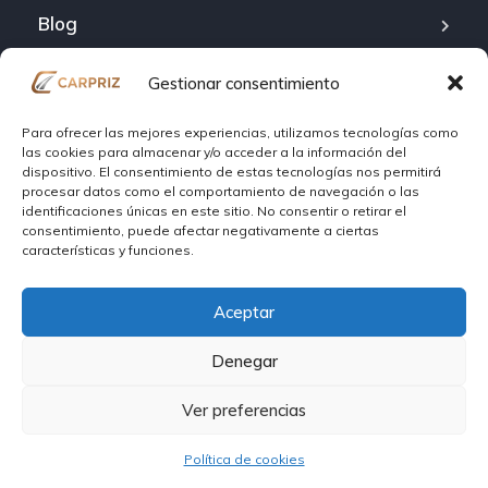
Blog
Sobre carpriz
Gestionar consentimiento
Contact
Para ofrecer las mejores experiencias, utilizamos tecnologías como
las cookies para almacenar y/o acceder a la información del
dispositivo. El consentimiento de estas tecnologías nos permitirá
Política de cookies (UE)
procesar datos como el comportamiento de navegación o las
identificaciones únicas en este sitio. No consentir o retirar el
Politica de privacidad
consentimiento, puede afectar negativamente a ciertas
características y funciones.
Términos y Condiciones Política de Uso
Aceptar
Denegar
Copyright © 2026. All rights reserved.
Ver preferencias
Política de cookies