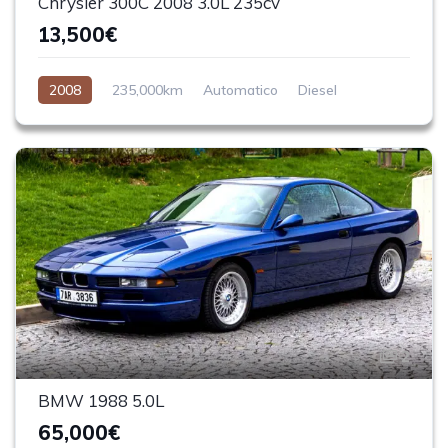
Chrysler 300C 2008 3.0L 235cv
13,500€
2008
235,000km
Automatico
Diesel
Trasera (RWD)
2
BMW 1988 5.0L
65,000€