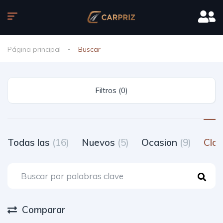
Página principal
Buscar
Filtros (0)
Todas las
(16)
Nuevos
(5)
Ocasion
(9)
Clas
Comparar