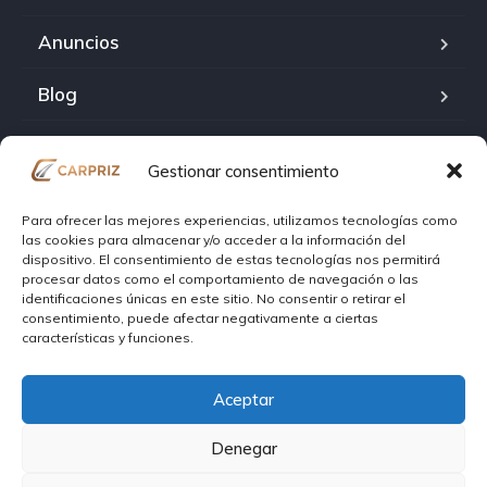
Anuncios
Blog
Sobre carpriz
Gestionar consentimiento
Contact
Para ofrecer las mejores experiencias, utilizamos tecnologías como
las cookies para almacenar y/o acceder a la información del
Política de cookies (UE)
dispositivo. El consentimiento de estas tecnologías nos permitirá
procesar datos como el comportamiento de navegación o las
identificaciones únicas en este sitio. No consentir o retirar el
Politica de privacidad
consentimiento, puede afectar negativamente a ciertas
características y funciones.
Términos y Condiciones Política de Uso
Aceptar
Denegar
Copyright © 2026. All rights reserved.