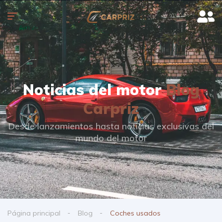
Noticias del motor
Blog
Carpriz
Desde lanzamientos hasta noticias exclusivas del
mundo del motor
Página principal
Blog
Coches usados