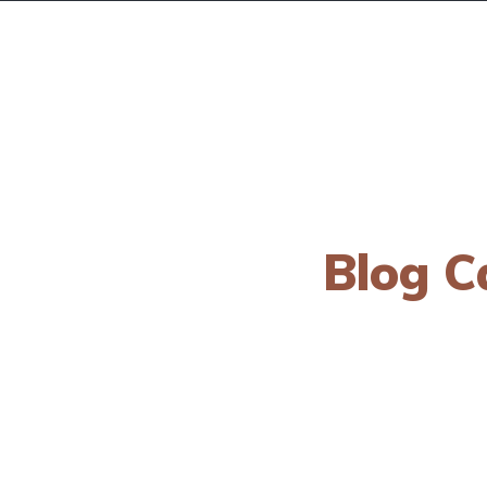
nas
Contacto
Blog
ias del motor
Blog C
mientos hasta noticias exclusivas del mun